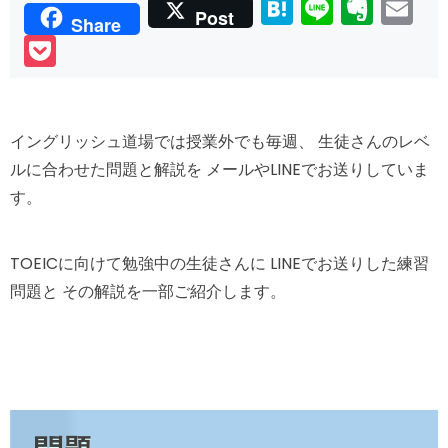
Hatena
Line
Ever
Em
Post
Share
Pocket
イングリッシュ道場では授業外でも毎週、
生徒さんのレベ
ルに合わせた問題と解説を
メールやLINEでお送りしていま
す。
TOEICに向けて勉強中の生徒さんに
LINEでお送りした練習
問題と
その解説を一部ご紹介します。